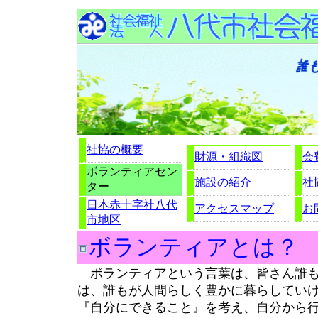
社協の概要
財源・組織図
会
ボランティアセン
施設の紹介
社
ター
日本赤十字社八代
アクセスマップ
お
市地区
ボランティアとは？
ボランティアという言葉は、皆さん誰も
は、誰もが人間らしく豊かに暮らしてい
『自分にできること』を考え、自分から