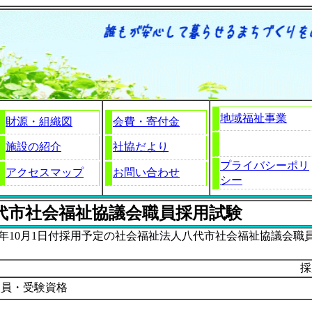
地域福祉事業
財源・組織図
会費・寄付金
施設の紹介
社協だより
プライバシーポリ
アクセスマップ
お問い合わせ
シー
代市社会福祉協議会職員採用試験
10月1日付採用予定の社会福祉法人八代市社会福祉協議会職
採
人員・受験資格