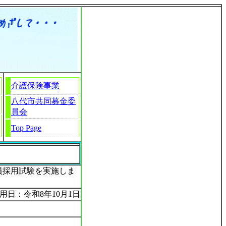
介護保険事業
八代市共同募金委
員会
Top Page
員採用試験を実施しま
用日：令和8年10月1日