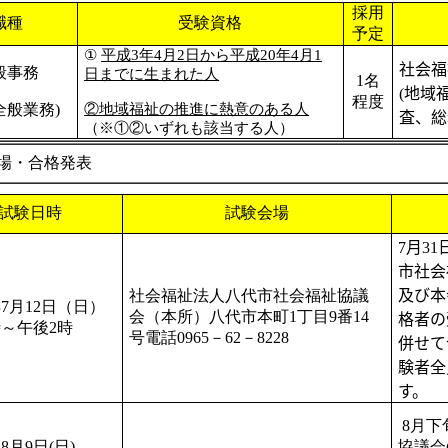
採用
職種
受験資格
予定
①
平成
3
年
4
月
2
日から平成
20
年
4
月
1
社会福
般事務
日までに生まれた人
1
名
(地域
程度
全般業務
)
②地域福祉の推進に熱意のある人
査、総
（※①②いずれも該当する人）
場・合格発表
試験日時
試験会場
7月31
市社会
社会福祉法人八代市社会福祉協議
及び本
7月12日（日）
会（本所）八代市本町1丁目9番14
格者の
時～午後2時
号電話0965－62－8228
併せて
験者全
す。
8
月下
8月9日(日)
協議会