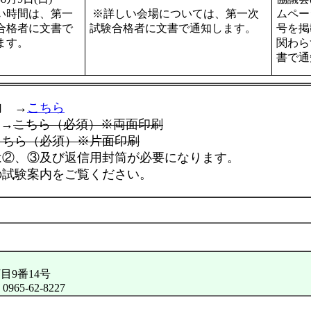
い時間は、
第一
※詳しい会場については、第一次
ムペー
合格者に文書で
試験合格者に文書で通知します。
号を掲
ます。
関わら
書で通
内 →
こちら
→
こちら（必須）※両面印刷
こちら（必須）※片面印刷
、③及び返信用封筒が必要になります。
験案内をご覧ください。
目9番14号
 0965-62-8227