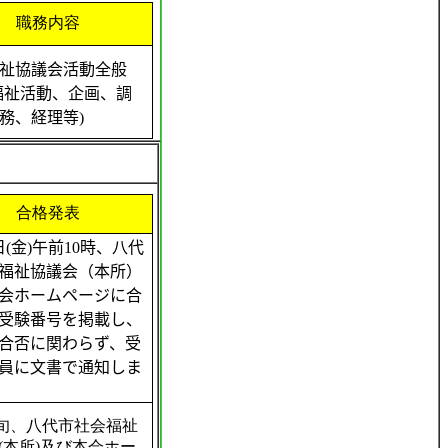
職務内容
祉協議会活動全般
福祉活動、企画、調
務、経理等)
合格発表
日(金)午前10時、八代
福祉協議会（本所）
会ホームページに合
受験番号を掲載し、
合否に関わらず、受
員に文書で通知しま
旬、八代市社会福祉
(
本所
)
及び本会ホー