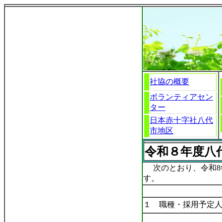
社協の概要
ボランティアセン
ター
日本赤十字社八代
市地区
令和８年度八
次のとおり、令和8年
す。
１ 職種・採用予定