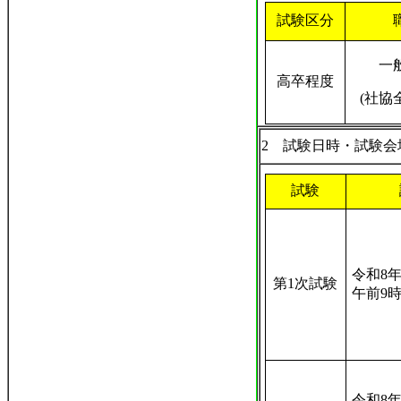
試験区分
一
高卒程度
(
社協
2 試験日時・試験会
試験
令和8年
第1次試験
午前9
令和8年