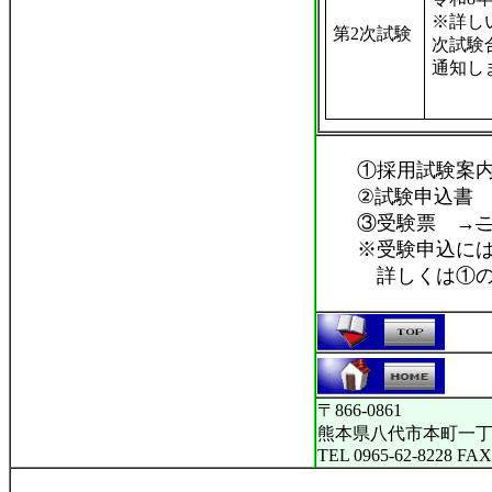
※詳し
第2次試験
次試験
通知し
①採用試験案
②試験申込書 
③受験票 →
※受験申込には②
詳しくは①の試
〒866-0861
熊本県八代市本町一丁
TEL 0965-62-8228 FAX