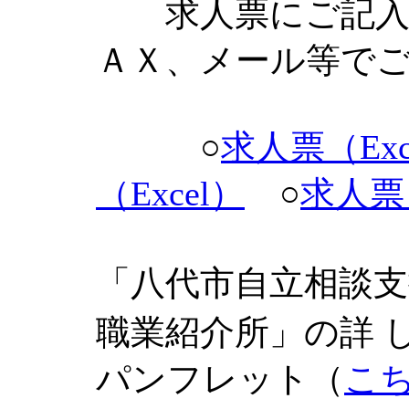
求人票にご記入の
ＡＸ、メール等で
○
求人票（Exc
（Excel）
○
求人票
八代市自立相談
「
職業紹介所」
の詳 
パンフレット（
こ