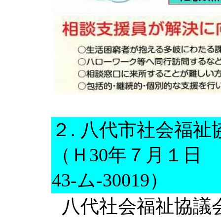
２. 八代市社会福
（Ｈ30年７月１
43-ム-30019）
八代社会福祉協議会