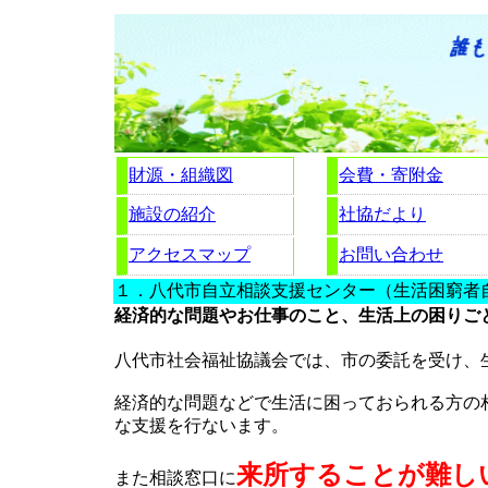
財源・組織図
会費・寄附金
施設の紹介
社協だより
アクセスマップ
お問い合わせ
１．八代市自立相談支援センター（生活困窮者
経済的な問題やお仕事のこと、生活上の困りご
八代市社会福祉協議会では、市の委託を受け、
経済的な問題などで生活に困っておられる方の
な支援を行ないます。
来所することが難し
また相談窓口に