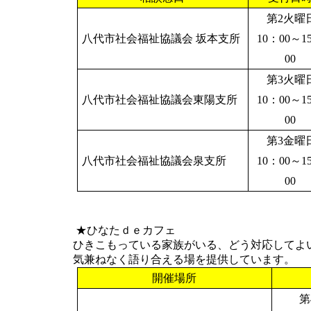
第
2
火曜
八代市社会福祉協議会 坂本支所
10
：
00
～
1
00
第
3
火曜
八代市社会福祉協議会東陽支所
10
：
00
～
1
00
第
3
金曜
八代市社会福祉協議会泉支所
10
：
00
～
1
00
★ひなたｄｅカフェ
ひきこもっている家族がいる、どう対応してよ
気兼ねなく語り合える場を提供しています。
開催場所
第