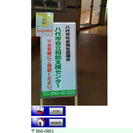
〒866-0861