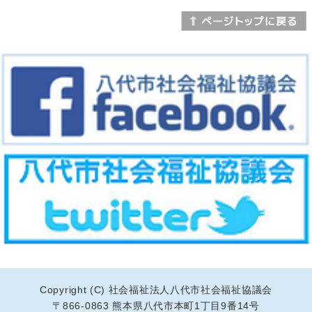
2020.09.12
9/13（日）の活動について‼
2020.09.12
9/12（土）災害ボランティアセンター活動報告‼
2020.09.11
坂本住民自治協議会③（中谷地区）
2020.09.11
9/12（土）の活動について‼
2020.09.11
9/11（金）災害ボランティアセンター活動報告‼
2020.09.10
9/11（金）の活動について‼
2020.09.10
9/10（木）災害ボランティアセンター活動報告‼
2020.09.09
坂本住民自治協議会②（中津道地区）
2020.09.09
臼杵市社協さま「応援フラッグ」ありがとうござい
ました！！！
Copyright (C) 社会福祉法人八代市社会福祉協議会
〒
866-0863
熊本県八代市本町1丁目9番14号