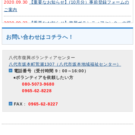
2020.09.30
【重要なお知らせ】(10月分）事前登録フォームの
ご案内
2020.09.23
【重要なお知らせ】復興ボランティアセンターの場
所等について
お問い合わせはコチラへ！
2020.09.19
【重要なお知らせ】(9月分）事前登録フォームのご
案内
八代市復興ボランティアセンター
八代市坂本町荒瀬1307（八代市坂本地域福祉センター）
2020.09.17
連休中の災害支援のボランティア車両証明書につい
電話番号（受付時間 9：00～16:00）
て
●ボランティアを依頼したい方
080-5073-9680
2020.09.17
【重要なお知らせ】ボランティアの皆様へ
0965-62-8228
2020.09.13
9/13（日）災害ボランティアセンター活動報告‼
FAX
：
0965-62-8227
2020.09.13
9/14（月）9/15（火）のボランティアの募集につ
いて
2020.09.12
八代の「スーパーボランティア」田中さん！